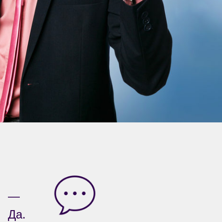
—
Да.