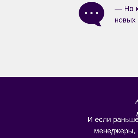
— Но к
новых 
И если раньше
менеджеры, 