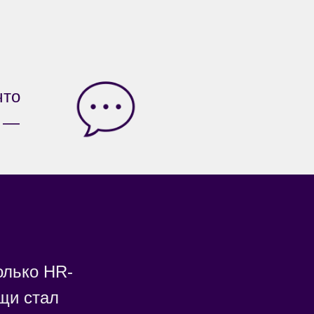
что
 —
олько HR-
щи стал