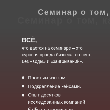
Семинар о том
Семинар о том, 
ВСЁ,
что дается на семинаре – это
суровая правда бизнеса, его суть,
без «воды» и «заигрываний».
Простым языком.
Подкрепление кейсами.
Опыт десятков
исследованных компаний
СНГ
и опыт оптимизации