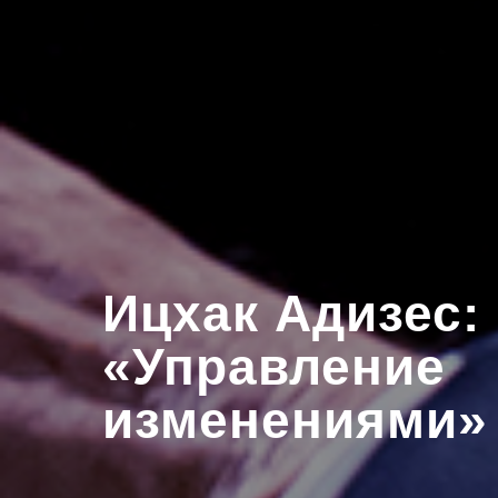
Ицхак Адизес:
«Управление
изменениями»