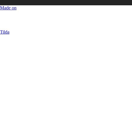
Made on
Наталья Абабий
Разработчик
маркетинговых
стратегий
:
Tilda