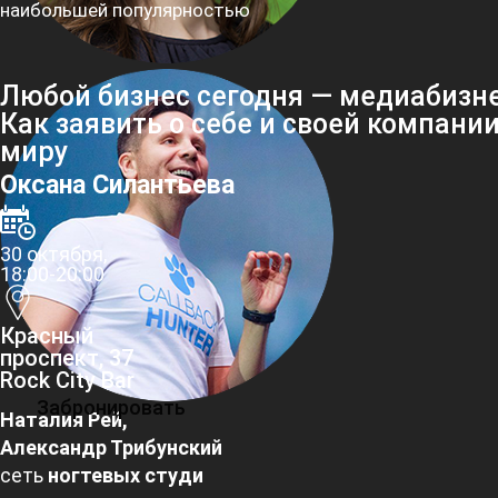
наибольшей популярностью
Любой бизнес сегодня — медиабизне
Как заявить о себе и своей компани
миру
Оксана Силантьева
30 октября,
18:00-20:00
Красный
проспект, 37
Rock City Bar
Забронировать
Наталия Рей,
Александр Трибунский
сеть
ногтевых студи