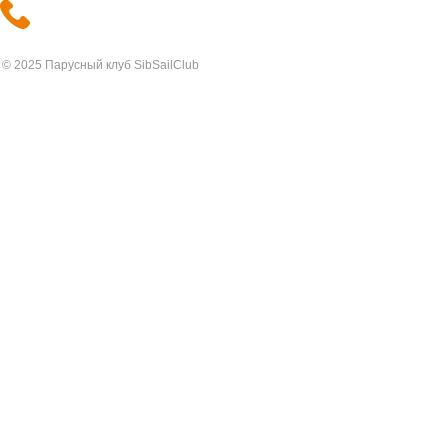
+7 903 903-21-46
© 2025 Парусный клуб SibSailClub