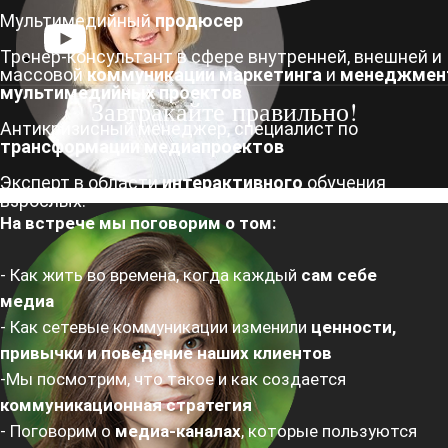
Мультимедийный
продюсер
Тренер-консультант в сфере внутренней, внешней и
массовой
коммуникации маркетинга
и
менеджмен
мультимедийных проектов
Завтракайте правильно!
Антикризисный менеджер, специалист по
трансформации медиапроектов
Эксперт в области
интерактивного
обучения
взрослых.
На встрече мы поговорим о том:
- Как жить во времена, когда каждый
сам себе
медиа
- Как сетевые коммуникации изменили
ценности,
привычки и поведение наших клиентов
-Мы посмотрим, что такое и как создается
коммуникационная стратегия
- Поговорим о
медиа-каналах
, которые пользуются