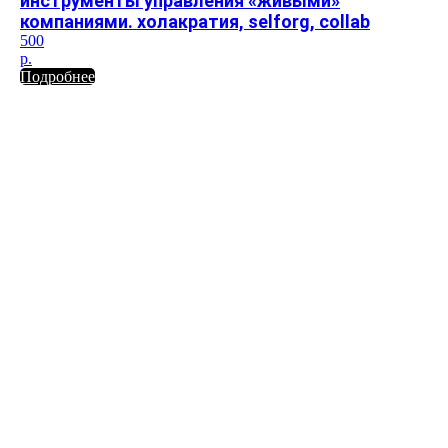
инструменты управления «живыми»
компаниями. холакратия, selforg, collab
500
р.
Подробнее