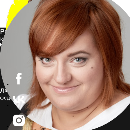
MASA
Роман Рабинович
Красный проспект, 37
Rock City Bar
Забронировать
Данил Соловьев
федеральная сеть
автосервисов